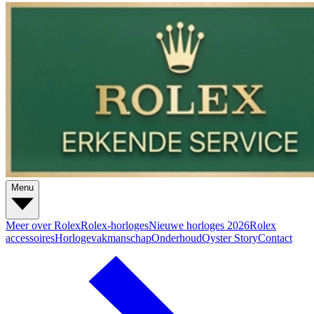
Menu
Meer over Rolex
Rolex-horloges
Nieuwe horloges 2026
Rolex
accessoires
Horlogevakmanschap
Onderhoud
Oyster Story
Contact