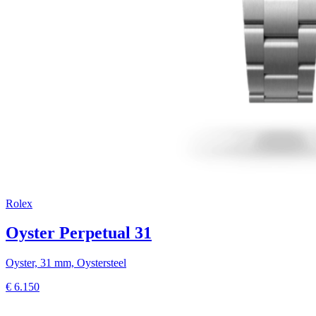
Rolex
Oyster Perpetual 31
Oyster, 31 mm, Oystersteel
€
6.150