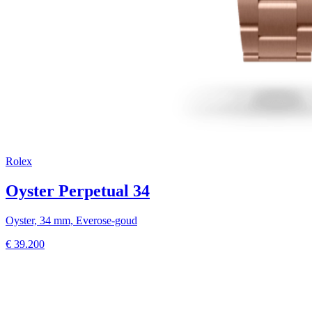
Rolex
Oyster Perpetual 34
Oyster, 34 mm, Everose-goud
€
39.200