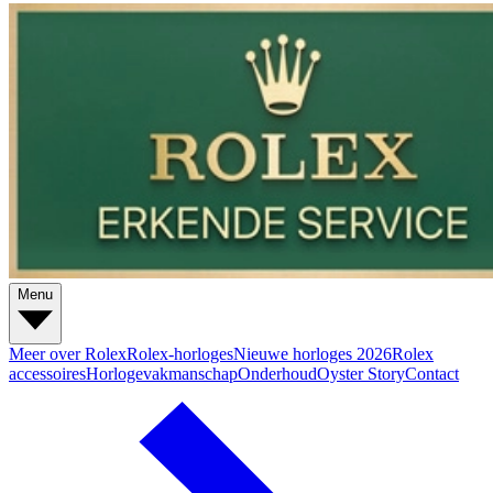
Menu
Meer over Rolex
Rolex-horloges
Nieuwe horloges 2026
Rolex
accessoires
Horlogevakmanschap
Onderhoud
Oyster Story
Contact