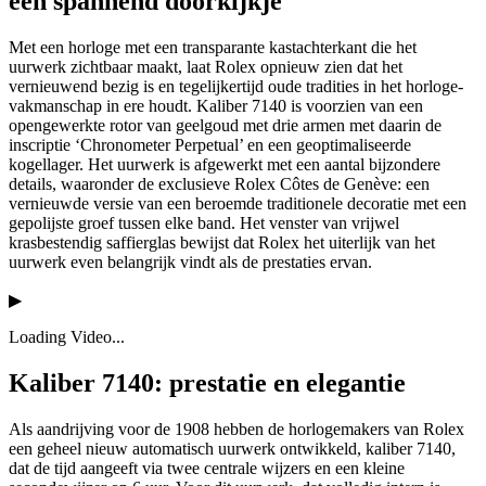
een spannend doorkijkje
Met een horloge met een transparante kastachterkant die het
uurwerk zichtbaar maakt, laat Rolex opnieuw zien dat het
vernieuwend bezig is en tegelijkertijd oude tradities in het horloge­
vakmanschap in ere houdt. Kaliber 7140 is voorzien van een
opengewerkte rotor van geelgoud met drie armen met daarin de
inscriptie ‘Chronometer Perpetual’ en een geoptimaliseerde
kogellager. Het uurwerk is afgewerkt met een aantal bijzondere
details, waaronder de exclusieve Rolex Côtes de Genève: een
vernieuwde versie van een beroemde traditionele decoratie met een
gepolijste groef tussen elke band. Het venster van vrijwel
krasbestendig saffierglas bewijst dat Rolex het uiterlijk van het
uurwerk even belangrijk vindt als de prestaties ervan.
▶
Loading Video...
Kaliber 7140: prestatie en elegantie
Als aandrijving voor de 1908 hebben de horloge­makers van Rolex
een geheel nieuw automatisch uurwerk ontwikkeld, kaliber 7140,
dat de tijd aangeeft via twee centrale wijzers en een kleine