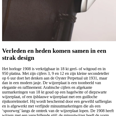
Verleden en heden komen samen in een
strak design
Het horloge 1908 is verkrijgbaar in 18 kt geel- of witgoud en in
950 platina. Met zijn cijfers 3, 9 en 12 en zijn kleine secondeteller
op 6 uur doet het denken aan de Oyster Perpetual uit 1931, maar
dan in een modern jasje. De wijzerplaat is een toonbeeld van
elegantie en raffinement: Arabische cijfers en afgekante
uurmarkeringen van 18 kt goud op een hagelwitte of diepzwarte
wijzerplaat, of een ijsblauwe wijzerplaat met een guilloche
rijstkorrelmotief. Hij wordt beschermd door een gewelfd saffierglas
en is afgewerkt met verfijnde minuut­markeringen die als een
‘spoorweg’ langs de omtrek van de wijzerplaat lopen. De 1908 heeft
wijzers met een verschillende stijl: de minuutwijzer heeft de vorm