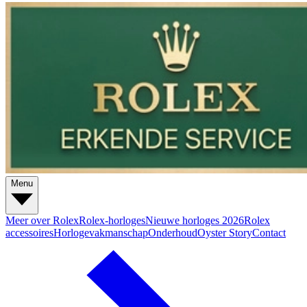
Menu
Meer over Rolex
Rolex-horloges
Nieuwe horloges 2026
Rolex
accessoires
Horlogevakmanschap
Onderhoud
Oyster Story
Contact