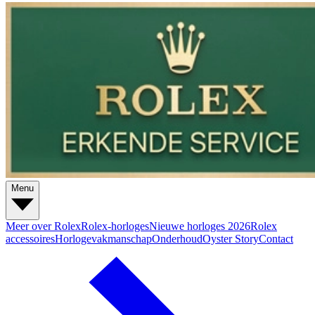
Menu
Meer over Rolex
Rolex-horloges
Nieuwe horloges 2026
Rolex
accessoires
Horlogevakmanschap
Onderhoud
Oyster Story
Contact