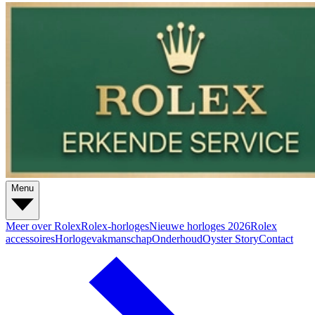
Menu
Meer over Rolex
Rolex-horloges
Nieuwe horloges 2026
Rolex
accessoires
Horlogevakmanschap
Onderhoud
Oyster Story
Contact