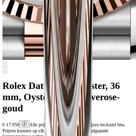
Rolex
Datejust 36
Oyster, 36
mm, Oystersteel en Everose-
goud
€
17.950
Alle prijzen zijn Rolex adviesprijzen inclusief btw.
Prijzen kunnen op elk moment en zonder voorafgaande