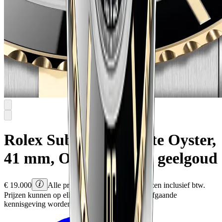
Rolex
Submariner Date
Oyster,
41 mm, Oystersteel en geelgoud
€
19.000
Alle prijzen zijn Rolex adviesprijzen inclusief btw.
Prijzen kunnen op elk moment en zonder voorafgaande
kennisgeving worden gewijzigd.