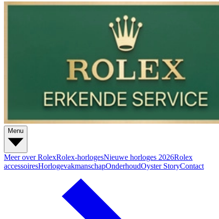
Menu
Meer over Rolex
Rolex-horloges
Nieuwe horloges 2026
Rolex
accessoires
Horlogevakmanschap
Onderhoud
Oyster Story
Contact