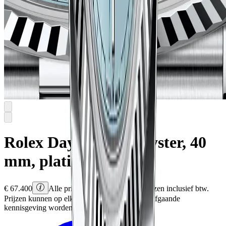
Rolex
Day-Date 40
Oyster, 40
mm, platina
€
67.400
Alle prijzen zijn Rolex adviesprijzen inclusief btw.
Prijzen kunnen op elk moment en zonder voorafgaande
kennisgeving worden gewijzigd.