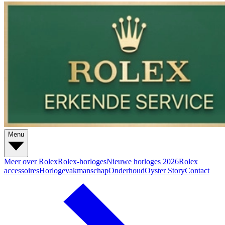
Menu
Meer over Rolex
Rolex-horloges
Nieuwe horloges 2026
Rolex
accessoires
Horlogevakmanschap
Onderhoud
Oyster Story
Contact