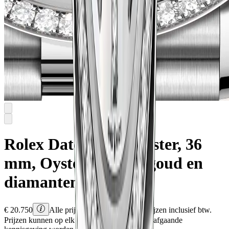
Rolex
Datejust 36
Oyster, 36
mm, Oystersteel, witgoud en
diamanten
€
20.750
Alle prijzen zijn Rolex adviesprijzen inclusief btw.
Prijzen kunnen op elk moment en zonder voorafgaande