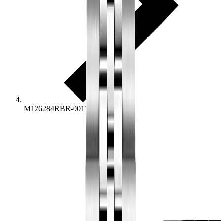
M126284RBR-0011