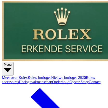
Menu
Meer over Rolex
Rolex-horloges
Nieuwe horloges 2026
Rolex
accessoires
Horlogevakmanschap
Onderhoud
Oyster Story
Contact