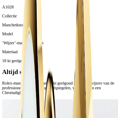
A1028
Collectie
Manchetknopen
Model
‘Wijzer’-manchetknopen
Materiaal
18 kt geelgoud
Altijd stralend
Rolex-manchetknopen van 18 kt geelgoud die de uurwijzers van de
professionele Rolex-horloges afspiegelen, voorzien van een
Chromalight-display.