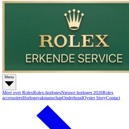
Menu
Meer over Rolex
Rolex-horloges
Nieuwe horloges 2026
Rolex
accessoires
Horlogevakmanschap
Onderhoud
Oyster Story
Contact